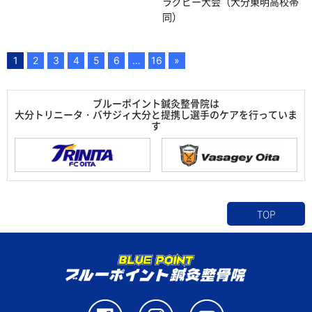
ラグビー大会（大分東明高校帯
同）
1
2
3
4
5
6
…
16
»
ブルーポイント鍼灸整骨院は
大分トリニータ・バサジィ大分と提携し選手のケアを行っていま
す
TOP